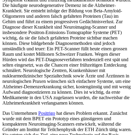
Die häufigste neurodegenerative Demenz ist die Alzheimer-
Krankheit. Sie entsteht infolge der Bildung von Beta-Amyloid-
Oligomeren und anderen falsch gefalteten Proteinen (Tau) im
Gehirn und führt zu einem progressiven Gedächtnisverlust. Zur
Diagnose dieser Krankheit sind Neuroimaging-Scanner und
insbesondere Positron-Emissions-Tomographie Systeme (PET)
wichtig, da sie die falsch gefalteten Proteine sichtbar machen
können. Diese bildgebende Diagnosemethoden sind jedoch
umständlich und teuer: Ein PET-Scanner füllt heute einen grossen
Raum und kostet Millionen Schweizer Franken. Wegen dieser
Hürden wird das PET-Diagnoseverfahren tendenziell erst spät und
selten eingesetzt, was die Chancen einer frühzeitigen Entdeckung
schmälert. Neurologische Zentren, Krankenhäuser mit
nuklearmedizinischer Spezialtechnik sowie Ärzte und Ärztinnen in
neurologischen Praxen wünschen sich einfachere Systeme, um eine
Alzheimer-Demenzerkrankung sicher, kostengünstig und mit wenig
Aufwand diagnostizieren zu können. Dies ist wichtig, da erste
Medikamente in den USA zugelassen wurden, die nachweisbar die
Alzheimerkrankheit verlangsamen können.
Das Unternehmen
Positrigo
hat dieses Problem erkannt. Zunächst
wurde mit dem BPET ein Prototyp eines günstigeren und
kompakteren Neuroimaging-Scanners entwickelt, während die
Gründer am Institut für Teilchenphysik der ETH Zürich tätig waren.
Sie setzten sich das Ziel, eine neue Technologie auf der Basis