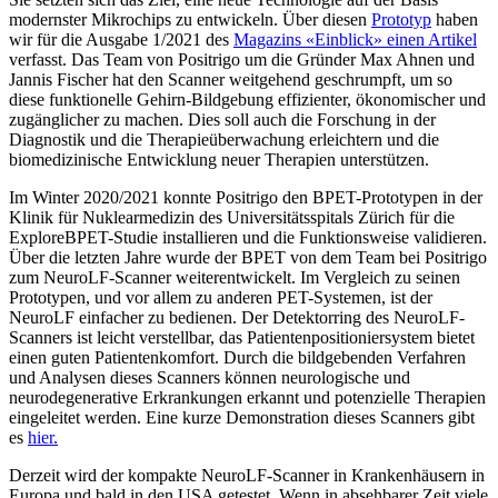
modernster Mikrochips zu entwickeln. Über diesen
Prototyp
haben
wir für die Ausgabe 1/2021 des
Magazins «Einblick» einen Artikel
verfasst. Das Team von Positrigo um die Gründer Max Ahnen und
Jannis Fischer hat den Scanner weitgehend geschrumpft, um so
diese funktionelle Gehirn-Bildgebung effizienter, ökonomischer und
zugänglicher zu machen. Dies soll auch die Forschung in der
Diagnostik und die Therapieüberwachung erleichtern und die
biomedizinische Entwicklung neuer Therapien unterstützen.
Im Winter 2020/2021 konnte Positrigo den BPET-Prototypen in der
Klinik für Nuklearmedizin des Universitätsspitals Zürich für die
ExploreBPET-Studie installieren und die Funktionsweise validieren.
Über die letzten Jahre wurde der BPET von dem Team bei Positrigo
zum NeuroLF-Scanner weiterentwickelt. Im Vergleich zu seinen
Prototypen, und vor allem zu anderen PET-Systemen, ist der
NeuroLF einfacher zu bedienen. Der Detektorring des NeuroLF-
Scanners ist leicht verstellbar, das Patientenpositioniersystem bietet
einen guten Patientenkomfort. Durch die bildgebenden Verfahren
und Analysen dieses Scanners können neurologische und
neurodegenerative Erkrankungen erkannt und potenzielle Therapien
eingeleitet werden. Eine kurze Demonstration dieses Scanners gibt
es
hier.
Derzeit wird der kompakte NeuroLF-Scanner in Krankenhäusern in
Europa und bald in den USA getestet. Wenn in absehbarer Zeit viele