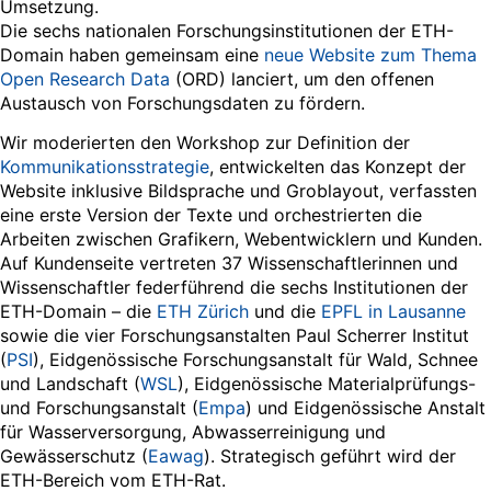
Umsetzung.
Die sechs nationalen Forschungsinstitutionen der ETH-
Domain haben gemeinsam eine
neue Website zum Thema
Open Research Data
(ORD) lanciert, um den offenen
Austausch von Forschungsdaten zu fördern.
Wir moderierten den Workshop zur Definition der
Kommunikationsstrategie
, entwickelten das Konzept der
Website inklusive Bildsprache und Groblayout, verfassten
eine erste Version der Texte und orchestrierten die
Arbeiten zwischen Grafikern, Webentwicklern und Kunden.
Auf Kundenseite vertreten 37 Wissenschaftlerinnen und
Wissenschaftler federführend die sechs Institutionen der
ETH-Domain – die
ETH Zürich
und die
EPFL in Lausanne
sowie die vier Forschungsanstalten Paul Scherrer Institut
(
PSI
), Eidgenössische Forschungsanstalt für Wald, Schnee
und Landschaft (
WSL
), Eidgenössische Materialprüfungs-
und Forschungsanstalt (
Empa
) und Eidgenössische Anstalt
für Wasserversorgung, Abwasserreinigung und
Gewässerschutz (
Eawag
). Strategisch geführt wird der
ETH-Bereich vom ETH-Rat.